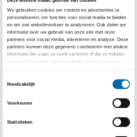
Deze website maakt gebruik van cookies
We gebruiken cookies om content en advertenties te
personaliseren, om functies voor social media te bieden
en om ons websiteverkeer te analyseren. Ook delen we
informatie over uw gebruik van onze site met onze
partners voor social media, adverteren en analyse. Deze
partners kunnen deze gegevens combineren met andere
informatie die u aan ze heeft verstrekt of die ze hebben
verzameld op basis van uw gebruik van hun services.
Toestemmingsselectie
Noodzakelijk
Wat is STAN?
Voorkeuren
Statistieken
Wat is STAN?